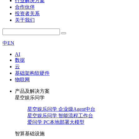
行业解决方案
合作伙伴
投资者关系
关于我们
中
EN
AI
数据
云
基础架构软硬件
物联网
产品及解决方案
星空娱乐问学
星空娱乐问学 企业级Agent中台
星空娱乐问学 智能流程工作台
爱问学 PC本地部署大模型
智算基础设施