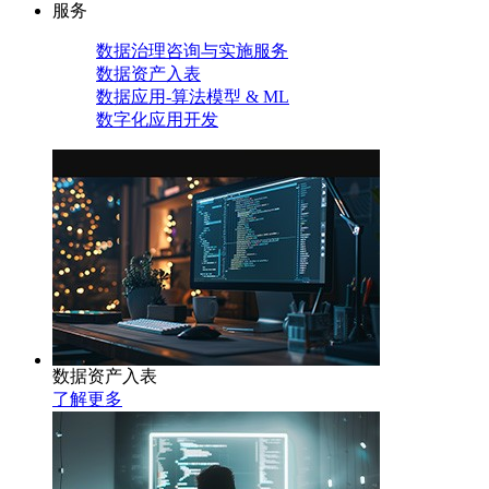
服务
数据治理咨询与实施服务
数据资产入表
数据应用-算法模型 & ML
数字化应用开发
数据资产入表
了解更多