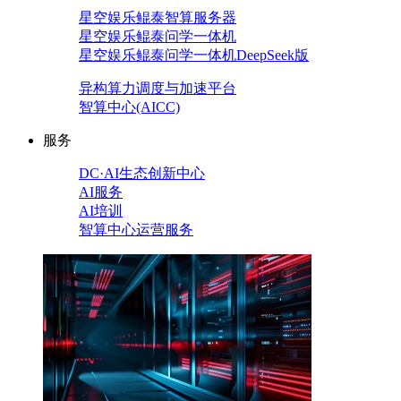
星空娱乐鲲泰智算服务器
星空娱乐鲲泰问学一体机
星空娱乐鲲泰问学一体机DeepSeek版
异构算力调度与加速平台
智算中心(AICC)
服务
DC·AI生态创新中心
AI服务
AI培训
智算中心运营服务